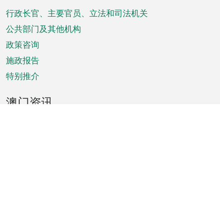
脚
菜
行政长官、主要官员、立法和司法机关
单
公共部门及其他机构
政策咨询
施政报告
特别推介
澳门资讯
天气
交通
公众假期
文娱康体
城市资讯
澳门便览
统计数字