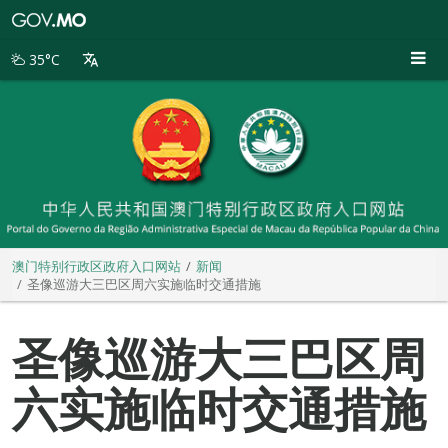
澳
门
特
35°C
别
行
政
区
政
府
入
口
网
站
澳门特别行政区政府入口网站
新闻
圣像巡游大三巴区周六实施临时交通措施
圣像巡游大三巴区周
六实施临时交通措施