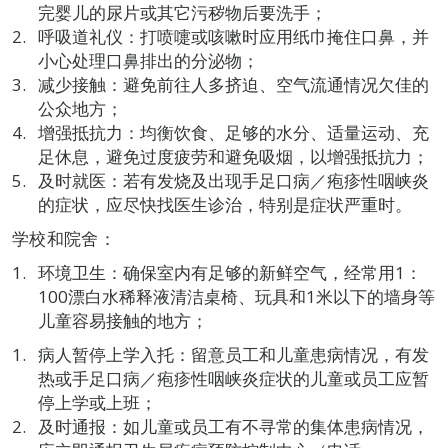
完婴儿的尿片或其它污秽物后要洗手；
呼吸道礼仪：打喷嚏或咳嗽时应用纸巾掩住口鼻，并
小心处理口鼻排出的分泌物；
减少接触：避免前往人多挤迫、空气流通情况欠佳的
公众地方；
增强抵抗力：均衡饮食、足够的水分、适量运动、充
足休息，避免过度疲劳和避免吸烟，以增强抵抗力；
及时就医：若有发烧及出现手足口病／疱疹性咽峡炎
的症状，应尽快找医生诊治，特别是症状严重时。
学校和院舍：
环境卫生：确保室内有足够的新鲜空气，经常用1：
100漂白水稀释液清洁桌椅、玩具和1米以下的墙身等
儿童容易接触的地方；
病人暂停上学入托：留意员工和儿童患病情况，有发
热或手足口病／疱疹性咽峡炎症状的儿童或员工应暂
停上学或上班；
及时通报：如儿童或员工有不寻常的集体患病情况，