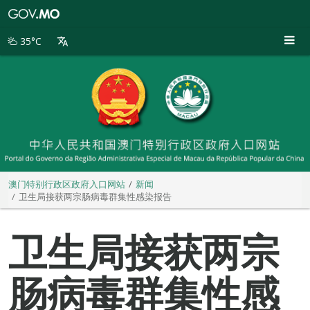
澳
门
特
35°C
别
行
政
区
政
府
入
口
网
站
澳门特别行政区政府入口网站
新闻
卫生局接获两宗肠病毒群集性感染报告
卫生局接获两宗
肠病毒群集性感