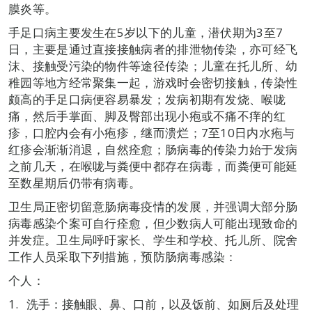
膜炎等。
手足口病主要发生在5岁以下的儿童，潜伏期为3至7
日，主要是通过直接接触病者的排泄物传染，亦可经飞
沫、接触受污染的物件等途径传染；儿童在托儿所、幼
稚园等地方经常聚集一起，游戏时会密切接触，传染性
颇高的手足口病便容易暴发；发病初期有发烧、喉咙
痛，然后手掌面、脚及臀部出现小疱或不痛不痒的红
疹，口腔内会有小疱疹，继而溃烂；7至10日内水疱与
红疹会渐渐消退，自然痊愈；肠病毒的传染力始于发病
之前几天，在喉咙与粪便中都存在病毒，而粪便可能延
至数星期后仍带有病毒。
卫生局正密切留意肠病毒疫情的发展，并强调大部分肠
病毒感染个案可自行痊愈，但少数病人可能出现致命的
并发症。卫生局呼吁家长、学生和学校、托儿所、院舍
工作人员采取下列措施，预防肠病毒感染：
个人：
洗手：接触眼、鼻、口前，以及饭前、如厕后及处理