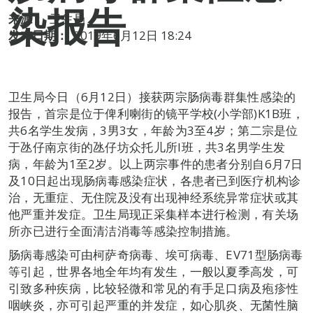
染报告
来源：
卫生局
发布日期：
2019年6月12日 18:24
卫生局今日（6月12日）接获两宗肠病毒群集性感染的
报告，首宗是位于俾利喇街的镜平学校(小学部)K1B班，
共6名学生发病，3男3女，年龄为3至4岁；第二宗是位
于氹仔南京街的氹仔坊众托儿所I班，共3名男学生发
病，年龄为1至2岁。以上两宗事件的患者分别自6月7日
及10日起出现肠病毒感染症状，各患者已到医疗机构诊
治，无重症、无住院及没有出现神经系统异常症状或其
他严重并发症。卫生局现正采集样本进行检测，有关场
所亦已进行全面清洁消毒等感染控制措施。
肠病毒感染可由柯萨奇病毒、埃可病毒、EV71型肠病毒
等引起，世界各地全年均有发生，一般以夏季高发，可
引致多种疾病，比较轻微和常见的有手足口病及疱疹性
咽峡炎，亦可引起严重的并发症，如心肌炎、无菌性脑