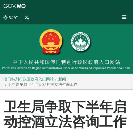
澳
门
特
34°C
别
行
政
区
政
府
入
口
网
站
澳门特别行政区政府入口网站
新闻
卫生局争取下半年启动控酒立法咨询工作
卫生局争取下半年启
动控酒立法咨询工作