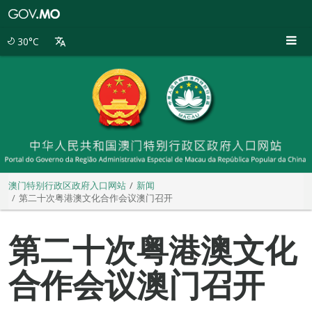
澳
门
特
30°C
别
行
政
区
政
府
入
口
网
站
澳门特别行政区政府入口网站
新闻
第二十次粤港澳文化合作会议澳门召开
第二十次粤港澳文化
合作会议澳门召开