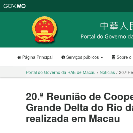
Portal
do
Governo
da
RAE
de
Macau
Página Principal
Serviços públicos
Sobre o
Portal do Governo da RAE de Macau
Notícias
20.ª R
20.ª Reunião de Coope
Grande Delta do Rio d
realizada em Macau