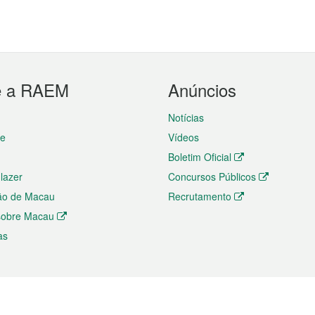
e a RAEM
Anúncios
Notícias
te
Vídeos
Boletim Oficial
 lazer
Concursos Públicos
ão de Macau
Recrutamento
 sobre Macau
as
ios e comércio
Directório