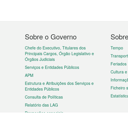
Menu
Sobre o Governo
Sobr
do
rodapé
Chefe do Executivo, Titulares dos
Tempo
Principais Cargos, Órgão Legislativo e
Transpor
Órgãos Judiciais
Feriados
Serviços e Entidades Públicos
Cultura e
APM
Informaç
Estrutura e Atribuições dos Serviços e
Ficheiro
Entidades Públicos
Estatístic
Consulta de Políticas
Relatório das LAG
Promoções especiais
Viagem
Negóc