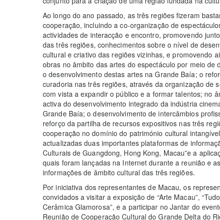
conjunto para a criação de uma região fundada na cultu
Ao longo do ano passado, as três regiões fizeram basta
cooperação, incluindo a co-organização de espectáculos a
actividades de interacção e encontro, promovendo junto 
das três regiões, conhecimentos sobre o nível de dese
cultural e criativo das regiões vizinhas, e promovendo 
obras no âmbito das artes do espectáculo por meio de d
o desenvolvimento destas artes na Grande Baía; o ref
curadoria nas três regiões, através da organização de 
com vista a expandir o público e a formar talentos; no â
activa do desenvolvimento integrado da indústria cinema
Grande Baía; o desenvolvimento de intercâmbios profissi
reforço da partilha de recursos expositivos nas três re
cooperação no domínio do património cultural intangível
actualizadas duas importantes plataformas de informação 
Culturais de Guangdong, Hong Kong, Macau”e a aplicaç
quais foram lançadas na Internet durante a reunião e as
informações de âmbito cultural das três regiões.
Por iniciativa dos representantes de Macau, os repre
convidados a visitar a exposição de “Arte Macau”, “Tu
Cerâmica Glamorosa”, e a participar no Jantar do evento
Reunião de Cooperação Cultural do Grande Delta do R