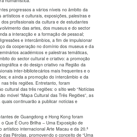
ra humanística.
ntes progressos a vários níveis no âmbito da
rtísticos e culturais, exposições, palestras e
dos profissionais da cultura e de estudantes
nvolvimento das artes, dos museus e do sector
ainda a interacção e a formação de pessoal;
igressões e intercâmbios, a fim de impulsionar
orço da cooperação no domínio dos museus e da
seminários académicos e palestras temáticas,
mbito do sector cultural e criativo: a promoção
tográfica e do design criativo na Região da
onais inter-bibliotecários mais frequentes e o
giões; e ainda a promoção do intercâmbio e da
 nas três regiões. Entretanto, foram
cultural das três regiões: o sítio web “Notícias
ão móvel “Mapa Cultural das Três Regiões”, as
 quais continuarão a publicar notícias e
sentantes de Guangdong e Hong Kong foram
do o Que É Ouro Brilha – Uma Exposição de
 artístico internacional Arte Macau e da 20.ª
io das Pérolas, promovendo o conceito de “Uma