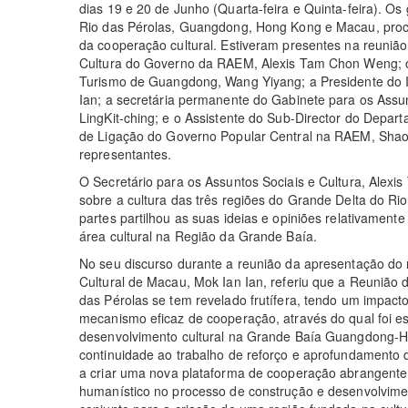
dias 19 e 20 de Junho (Quarta-feira e Quinta-feira). O
Rio das Pérolas, Guangdong, Hong Kong e Macau, proc
da cooperação cultural. Estiveram presentes na reunião
Cultura do Governo da RAEM, Alexis Tam Chon Weng; o
Turismo de Guangdong, Wang Yiyang; a Presidente do I
Ian; a secretária permanente do Gabinete para os Assu
LingKit-ching; e o Assistente do Sub-Director do Depa
de Ligação do Governo Popular Central na RAEM, Shao
representantes.
O Secretário para os Assuntos Sociais e Cultura, Alexi
sobre a cultura das três regiões do Grande Delta do Ri
partes partilhou as suas ideias e opiniões relativament
área cultural na Região da Grande Baía.
No seu discurso durante a reunião da apresentação do re
Cultural de Macau, Mok Ian Ian, referiu que a Reunião
das Pérolas se tem revelado frutífera, tendo um impact
mecanismo eficaz de cooperação, através do qual foi e
desenvolvimento cultural na Grande Baía Guangdong-H
continuidade ao trabalho de reforço e aprofundamento d
a criar uma nova plataforma de cooperação abrangente
humanístico no processo de construção e desenvolvime