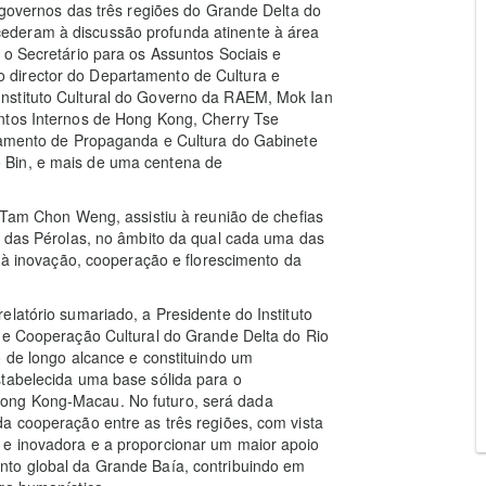
s governos das três regiões do Grande Delta do
ederam à discussão profunda atinente à área
 o Secretário para os Assuntos Sociais e
 director do Departamento de Cultura e
nstituto Cultural do Governo da RAEM, Mok Ian
ntos Internos de Hong Kong, Cherry Tse
rtamento de Propaganda e Cultura do Gabinete
 Bin, e mais de uma centena de
s Tam Chon Weng, assistiu à reunião de chefias
o das Pérolas, no âmbito da qual cada uma das
e à inovação, cooperação e florescimento da
latório sumariado, a Presidente do Instituto
 de Cooperação Cultural do Grande Delta do Rio
o de longo alcance e constituindo um
stabelecida uma base sólida para o
ong Kong-Macau. No futuro, será dada
a cooperação entre as três regiões, com vista
 e inovadora e a proporcionar um maior apoio
nto global da Grande Baía, contribuindo em