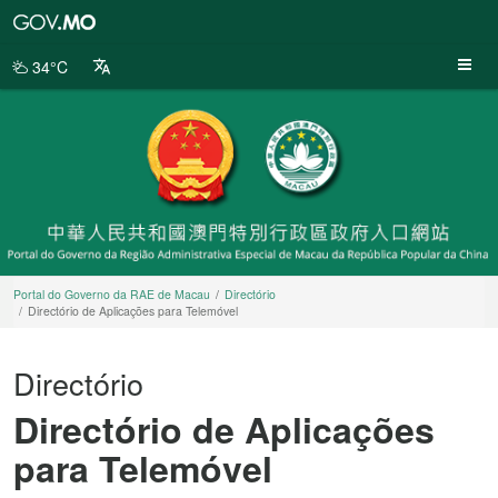
Portal
do
Governo
34°C
da
RAE
de
Macau
Portal do Governo da RAE de Macau
Directório
Directório de Aplicações para Telemóvel
Directório
Directório de Aplicações
para Telemóvel