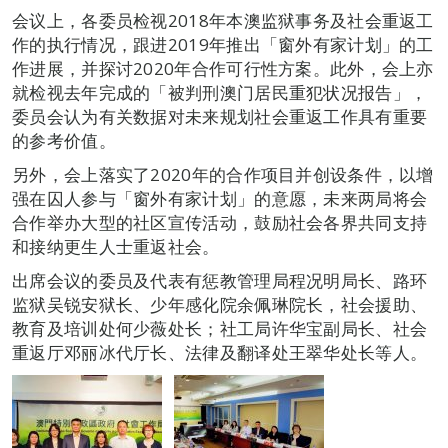
会议上，各委员检视2018年本澳监狱事务及社会重返工
作的执行情况，跟进2019年推出「窗外有家计划」的工
作进展，并探讨2020年合作可行性方案。此外，会上亦
就检视去年完成的「被判刑澳门居民重犯状况报告」，
委员会认为有关数据对未来规划社会重返工作具有重要
的参考价值。
另外，会上落实了2020年的合作项目并创设条件，以增
强在囚人参与「窗外有家计划」的意愿，未来两局将会
合作举办大型的社区宣传活动，鼓励社会各界共同支持
和接纳更生人士重返社会。
出席会议的委员及代表有惩教管理局程况明局长、路环
监狱吴锐安狱长、少年感化院余佩琳院长，社会援助、
教育及培训处何少薇处长；社工局许华宝副局长、社会
重返厅邓丽冰代厅长、法律及翻译处王翠华处长等人。