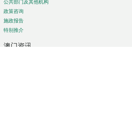
单
公共部门及其他机构
政策咨询
施政报告
特别推介
澳门资讯
天气
交通
公众假期
文娱康体
城市资讯
澳门便览
统计数字
公布告示