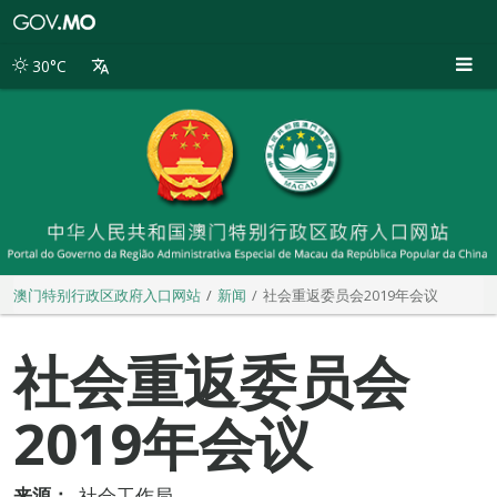
澳
门
特
30°C
别
行
政
区
政
府
入
口
网
站
澳门特别行政区政府入口网站
新闻
社会重返委员会2019年会议
社会重返委员会
2019年会议
来源：
社会工作局