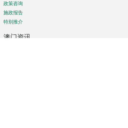
政策咨询
施政报告
特别推介
澳门资讯
天气
交通
公众假期
文娱康体
城市资讯
澳门便览
统计数字
公布告示