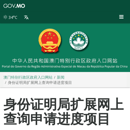
澳
门
特
34°C
别
行
政
区
政
府
入
口
网
站
澳门特别行政区政府入口网站
新闻
身份证明局扩展网上查询申请进度项目
身份证明局扩展网上
查询申请进度项目