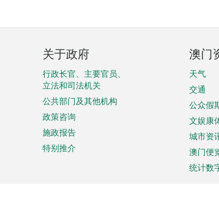
页
关于政府
澳门
脚
菜
行政长官、主要官员、
天气
立法和司法机关
单
交通
公共部门及其他机构
公众假
政策咨询
文娱康
施政报告
城市资
特别推介
澳门便
统计数
来澳旅游
商务
计划行程
贸易投