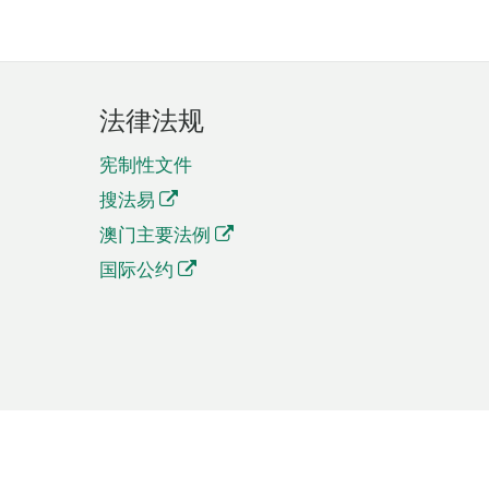
法律法规
宪制性文件
搜法易
澳门主要法例
国际公约