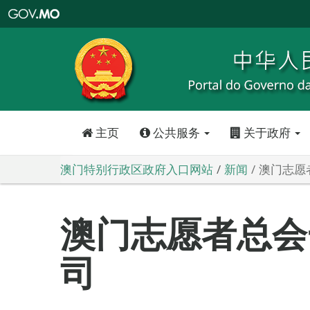
澳
门
特
别
行
政
区
政
府
入
口
网
站
主页
公共服务
关于政府
澳门特别行政区政府入口网站
新闻
澳门志愿
澳门志愿者总会
司