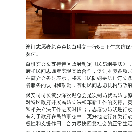
澳门志愿者总会会长白琪文一行8日下午来访保
探讨。
白琪文会长支持特区政府制定《民防纲要法》
府和民间志愿者实现高效合作，促进本澳各项
在简介会务时表示，将来《民防纲要法》订立
者服务的认同和鼓励，有助民间志愿机构与政
保安司司长黄少泽欢迎总会是次到访就民防志
对特区政府开展民防立法和革新工作的支持。
和相关立法工作进展时指出，志愿协防既是行
有利于政府在民防事态中，更好地进行各类行
极性和支援作用，合力尽快回复社会的正常生