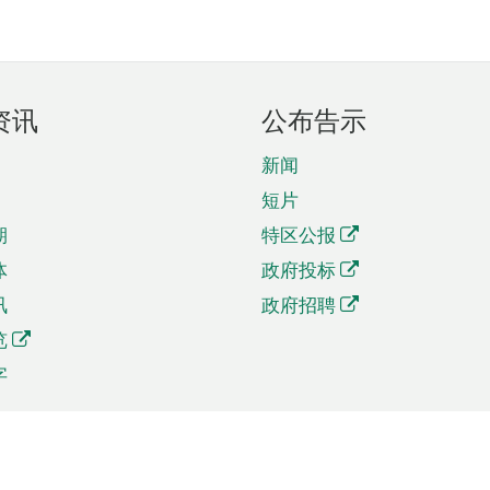
资讯
公布告示
新闻
短片
期
特区公报
体
政府投标
讯
政府招聘
览
字
及贸易
相关连结
资
手机应用程序目录