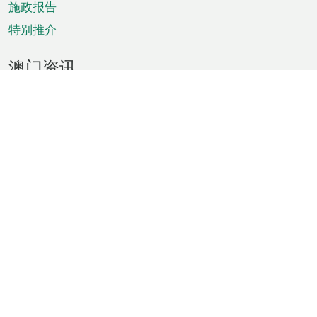
施政报告
特别推介
澳门资讯
天气
交通
公众假期
文娱康体
城市资讯
澳门便览
统计数字
公布告示
新闻