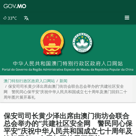
澳
门
特
33°C
别
行
政
区
政
府
入
口
网
站
澳门特别行政区政府入口网站
新闻
保安司司长黄少泽出席由澳门街坊会联合总会举办的“共建社区安全
网 警民同心保平安”庆祝中华人民共和国成立七十周年及澳门回归二十
周年图片展开幕礼
保安司司长黄少泽出席由澳门街坊会联合
总会举办的“共建社区安全网 警民同心保
平安”庆祝中华人民共和国成立七十周年及