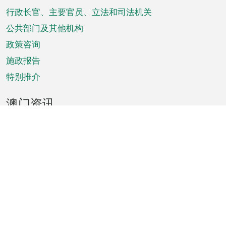
菜
行政长官、主要官员、立法和司法机关
单
公共部门及其他机构
政策咨询
施政报告
特别推介
澳门资讯
天气
交通
公众假期
文娱康体
城市资讯
澳门便览
统计数字