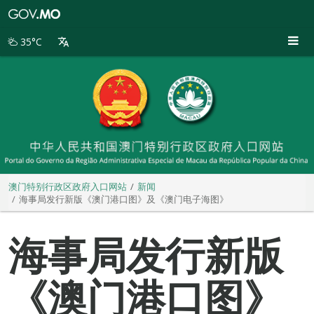
澳
门
特
35°C
别
行
政
区
政
府
入
口
网
站
澳门特别行政区政府入口网站
新闻
海事局发行新版《澳门港口图》及《澳门电子海图》
海事局发行新版
《澳门港口图》