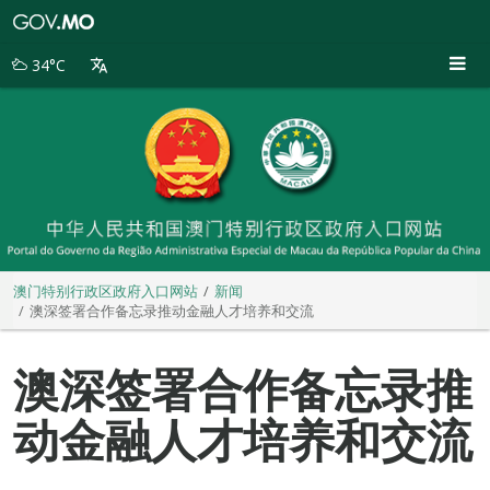
澳
门
特
34°C
别
行
政
区
政
府
入
口
网
站
澳门特别行政区政府入口网站
新闻
澳深签署合作备忘录推动金融人才培养和交流
澳深签署合作备忘录推
动金融人才培养和交流