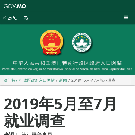
澳
门
特
29°C
别
行
政
区
政
府
入
口
网
站
澳门特别行政区政府入口网站
新闻
2019年5月至7月就业调查
2019年5月至7月
就业调查
来源：
统计暨普查局