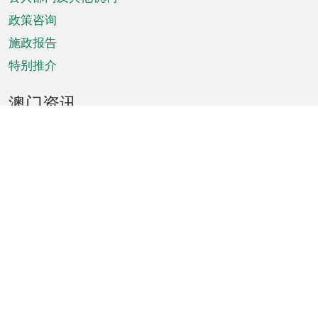
单
政策咨询
施政报告
特别推介
澳门资讯
天气
交通
公众假期
文娱康体
城市资讯
澳门便览
统计数字
公布告示