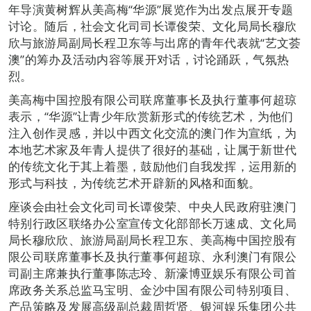
年导演黄树辉从美高梅“华源”展览作为出发点展开专题
讨论。随后，社会文化司司长谭俊荣、文化局局长穆欣
欣与旅游局副局长程卫东等与出席的青年代表就“艺文荟
澳”的筹办及活动内容等展开对话，讨论踊跃，气氛热
烈。
美高梅中国控股有限公司联席董事长及执行董事何超琼
表示，“华源”让青少年欣赏新形式的传统艺术，为他们
注入创作灵感，并以中西文化交流的澳门作为宣纸，为
本地艺术家及年青人提供了很好的基础，让属于新世代
的传统文化于其上着墨，鼓励他们自我发挥，运用新的
形式与科技，为传统艺术开辟新的风格和面貌。
座谈会由社会文化司司长谭俊荣、中央人民政府驻澳门
特别行政区联络办公室宣传文化部部长万速成、文化局
局长穆欣欣、旅游局副局长程卫东、美高梅中国控股有
限公司联席董事长及执行董事何超琼、永利澳门有限公
司副主席兼执行董事陈志玲、新濠博亚娱乐有限公司首
席政务关系总监马宝明、金沙中国有限公司特别项目、
产品策略及发展高级副总裁周哲贤、银河娱乐集团公共