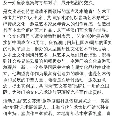
及一众座谈嘉宾与青年对话，展开热烈的交流。
是次座谈会特意邀请不同领域的嘉宾及本地青年艺术工
作者共约200人出席，共同探讨如何以崭新艺术形式演
绎传统文化，激发艺术家及年青人的创作灵感，创造出
具有本土价值的艺术作品，从而将澳门艺术带向世界。
社会文化司司长谭俊荣致辞时表示，“艺文荟澳”是在迎
接新中国成立70周年、庆祝澳门回归祖国20周年的重要
的时间节点上，创办的大型国际性文化艺术节庆活动，
从本土文化到海外艺术，从艺术大展到舞台演出，都得
到社会各界热烈反响和积极参与，令澳门的文化旅游形
象骤然一新，一个备受国际关注的专属文化品牌由此建
立。他期望青年作为最富有创造力的群体，也是艺术传
承和发展的中坚力量，藉着是次研讨活动，激发新意
念，提出真创见，共同为“艺文荟澳”品牌进一步屹立国
际，为澳门的文化艺术绽放更璀璨光芒而作出贡献。
活动先由“艺文荟澳”旅游度假村及酒店展览之一、美高
梅“华源”艺术展策展人、上海当代艺术馆执行馆长孙文
倩主持，嘉宾作曲家黄若、本地青年艺术家霍凯盛、青