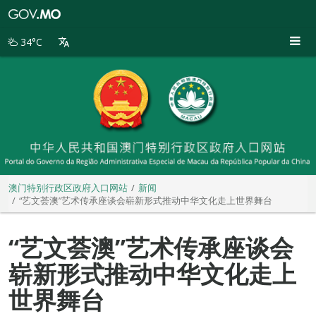
澳
门
特
34°C
别
行
政
区
政
府
入
口
网
站
澳门特别行政区政府入口网站
新闻
“艺文荟澳”艺术传承座谈会崭新形式推动中华文化走上世界舞台
“艺文荟澳”艺术传承座谈会
崭新形式推动中华文化走上
世界舞台