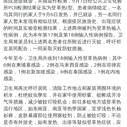
医院急诊就诊，并抽血作检测，9月7日经公共卫生化验
所PCR检测结果证实为登革热I型。患者病情稳定，一名
与其同行的家人于9月6日发热，并已就诊，另一名同行
家人暂未发现有相似症状。根据疫区旅游史、出现症状
的时间及实验室检测结果，上述两例被列为登革热输入
性病例，此为本年第17例及第18例输入性病例报告。卫
生局将派员到上述两名患者住所附近进行灭蚊，呼吁邻
近居民配合，一同采取灭蚊防蚊措施。
今年至今，卫生局共收到18例输入性登革热病例；其中
6例在柬埔寨感染， 2例在马来西亚感染，2例在菲律宾
感染，1例在新加坡感染，6例在泰国感染，1例在内地
感染。
卫生局再次呼吁居民，清除工作地点和家居周围环境的
积水，杜绝蚊虫孳生，并在家中使用纱窗、蚊帐或开冷
气等措施，减少被蚊叮咬机会；前往多蚊地方或登革热
流行地区，如东南亚、南亚等热带国家，宜穿浅色长袖
衫裤，皮肤暴露部位使用驱蚊剂，防止被蚊叮咬；不论
是否有外游史，如有发热、出疹等疑似登革热症状，应