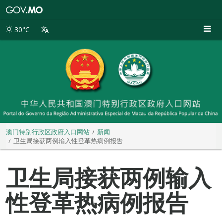
澳
门
特
30°C
别
行
政
区
政
府
入
口
网
站
澳门特别行政区政府入口网站
新闻
卫生局接获两例输入性登革热病例报告
卫生局接获两例输入
性登革热病例报告