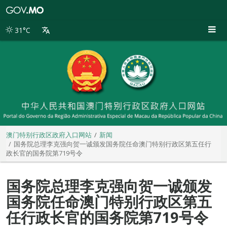
澳
门
特
31°C
别
行
政
区
政
府
入
口
网
站
澳门特别行政区政府入口网站
新闻
国务院总理李克强向贺一诚颁发国务院任命澳门特别行政区第五任行
政长官的国务院第719号令
国务院总理李克强向贺一诚颁发
国务院任命澳门特别行政区第五
任行政长官的国务院第719号令