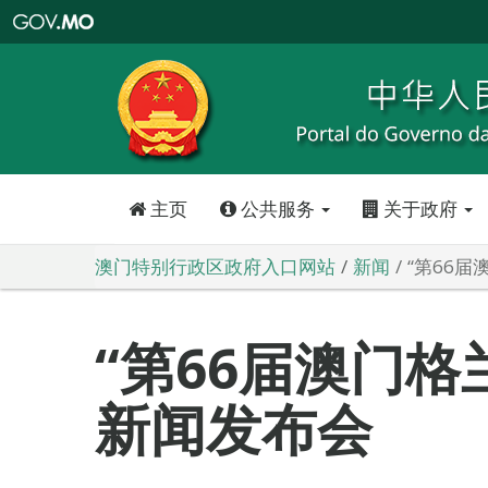
澳
门
特
别
行
政
区
政
府
入
口
网
站
主页
公共服务
关于政府
澳门特别行政区政府入口网站
新闻
“第66
“第66届澳门格
新闻发布会