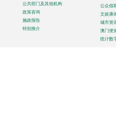
公共部门及其他机构
公众假
政策咨询
文娱康
施政报告
城市资
特别推介
澳门便
统计数
来澳旅游
商务
计划行程
贸易投
观光
澳门经
娱乐休闲
中小企
购物
市场资
节日盛事
知识产
网
网
页