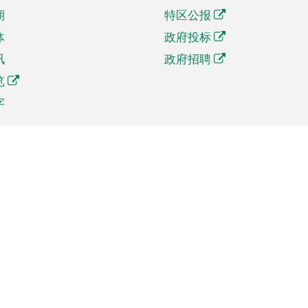
期
特区公报
体
政府投标
讯
政府招聘
览
字
及贸易
相关连结
资
手机应用程序目录
贸会展
社交媒体目录
商机和服务
专题网站目录
讯
RSS订阅目录
权
表格下载