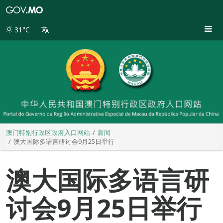
澳
门
特
31°C
别
行
政
区
政
府
入
口
网
站
澳门特别行政区政府入口网站
新闻
澳大国际多语言研讨会9月25日举行
澳大国际多语言研
讨会9月25日举行