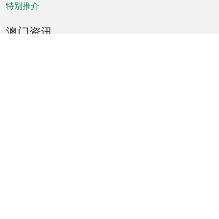
特别推介
澳门资讯
天气
交通
公众假期
文娱康体
城市资讯
澳门便览
统计数字
公布告示
新闻
短片