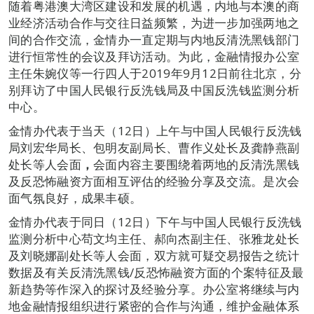
随着粤港澳大湾区建设和发展的机遇，内地与本澳的商
业经济活动合作与交往日益频繁，为进一步加强两地之
间的合作交流，金情办一直定期与内地反清洗黑钱部门
进行恒常性的会议及拜访活动。为此，金融情报办公室
主任朱婉仪等一行四人于2019年9月12日前往北京，分
别拜访了中国人民银行反洗钱局及中国反洗钱监测分析
中心。
金情办代表于当天（12日）上午与中国人民银行反洗钱
局刘宏华局长、包明友副局长、曹作义处长及龚静燕副
处长等人会面
，
会面内容主要围绕着两地的反清洗黑钱
及反恐怖融资方面相互评估的经验分享及交流。是次会
面气氛良好，成果丰硕。
金情办代表于同日（12日）下午与中国人民银行反洗钱
监测分析中心苟文均主任、郝向杰副主任、张雅龙处长
及刘晓娜副处长等人会面，双方就可疑交易报告之统计
数据及有关反清洗黑钱/反恐怖融资方面的个案特征及最
新趋势等作深入的探讨及经验分享。办公室将继续与内
地金融情报组织进行紧密的合作与沟通，维护金融体系