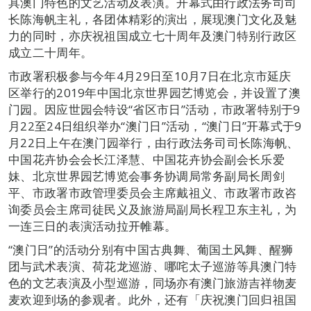
具澳门特色的文艺活动及表演。开幕式由行政法务司司
长陈海帆主礼，各团体精彩的演出，展现澳门文化及魅
力的同时，亦庆祝祖国成立七十周年及澳门特别行政区
成立二十周年。
市政署积极参与今年4月29日至10月7日在北京市延庆
区举行的2019年中国北京世界园艺博览会，并设置了澳
门园。因应世园会特设“省区市日”活动，市政署特别于9
月22至24日组织举办“澳门日”活动，“澳门日”开幕式于9
月22日上午在澳门园举行，由行政法务司司长陈海帆、
中国花卉协会会长江泽慧、中国花卉协会副会长乐爱
妹、北京世界园艺博览会事务协调局常务副局长周剑
平、市政署市政管理委员会主席戴祖义、市政署市政咨
询委员会主席司徒民义及旅游局副局长程卫东主礼，为
一连三日的表演活动拉开帷幕。
“澳门日”的活动分别有中国古典舞、葡国土风舞、醒狮
团与武术表演、荷花龙巡游、哪咤太子巡游等具澳门特
色的文艺表演及小型巡游，同场亦有澳门旅游吉祥物麦
麦欢迎到场的参观者。此外，还有「庆祝澳门回归祖国