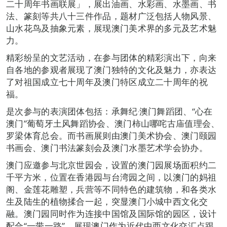
二十周年书画联展」，展出油画、水彩画、水墨画、书
法、篆刻等共八十三件作品，题材广泛包括人物风景、
山水花鸟及抽象元素，展现澳门美术界的多元及艺术魅
力。
精彩纷呈的文艺活动，在参与团体的精彩演出下，向来
自各地的参观者展现了澳门独特的文化及魅力，亦表达
了对祖国成立七十周年及澳门特区成立二十周年的祝
福。
是次参与的表演团体包括：承舞纪‧澳门舞蹈团、“心在
澳门”葡萄牙土风舞蹈协会、澳门柿山哪咤古庙值理会、
罗梁体育总会。而书画展则由澳门美术协会、澳门颐园
书画会、澳门书法篆刻会及澳门水墨艺术学会协办。
澳门应邀参与北京世园会，设置的澳门园展场面积约二
千平方米，位置在香港园与台湾园之间，以澳门的妈祖
阁、金莲花雕塑，兵营等不同特色的建筑物，和各类水
生及陆生的植物揉合一起，突显澳门小城中西文化交
融。澳门园同时作为连接中国馆及国际馆的园区，设计
配合“一带一路”，展现澳门作为近代中西文化交汇点跟