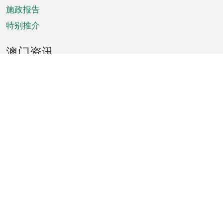
施政报告
特别推介
澳门资讯
天气
交通
公众假期
文娱康体
城市资讯
澳门便览
统计数字
公布告示
新闻