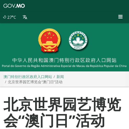
澳
门
特
27°C
别
行
政
区
政
府
入
口
网
站
澳门特别行政区政府入口网站
新闻
北京世界园艺博览会“澳门日”活动
北京世界园艺博览
会“澳门日”活动