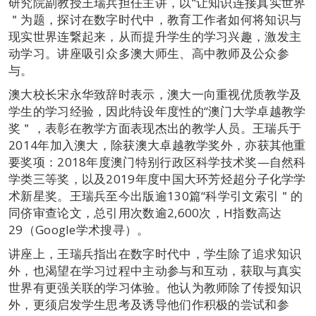
研究院副教授王瑞兵担任主讲，以“让知识连接真实世界
＂为题，探讨在数字时代中，教育工作者如何将知识与
现实世界连繋起来，从而提升学生的学习兴趣，激发主
动学习。讲座吸引众多澳大师生、高中教师及公众参
与。
澳大校长宋永华致辞时表示，澳大一向重视优质教学及
学生的学习经验，因此特设年度性的“澳门大学卓越教学
奖＂，表彰在教学方面表现杰出的教学人员。王瑞兵于
2014年加入澳大，除获澳大卓越教学奖外，亦获其他重
要奖项：2018年度澳门特别行政区科学技术奖—自然科
学类三等奖，以及2019年度中国大环芳烃超分子化学学
术新星奖。王瑞兵至今出版逾130篇“科学引文索引＂的
同侪审查论文，总引用次数逾2,600次，H指数高达
29（Google学术搜寻）。
讲座上，王瑞兵指出在数字时代中，学生除了追求知识
外，也渴望在学习过程中主动参与和互动，获取与真实
世界有更强关联的学习体验。他认为教师除了传授知识
外，更须启发学生思考及诱导他们作积极的尝试和参