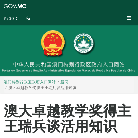
澳
门
特
30°C
别
行
政
区
政
府
入
口
网
站
澳门特别行政区政府入口网站
新闻
澳大卓越教学奖得主王瑞兵谈活用知识
澳大卓越教学奖得主
王瑞兵谈活用知识