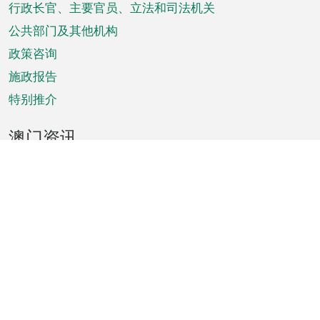
菜
行政长官、主要官员、立法和司法机关
单
公共部门及其他机构
政策咨询
施政报告
特别推介
澳门资讯
天气
交通
公众假期
文娱康体
城市资讯
澳门便览
统计数字