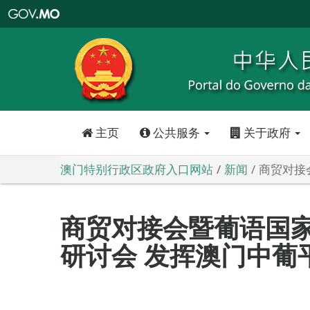
澳
门
特
别
行
政
区
政
府
入
口
网
站
主页
公共服务
关于政府
澳门特别行政区政府入口网站
新闻
商贸对接
商贸对接会暨葡语国
研讨会 发挥澳门中葡