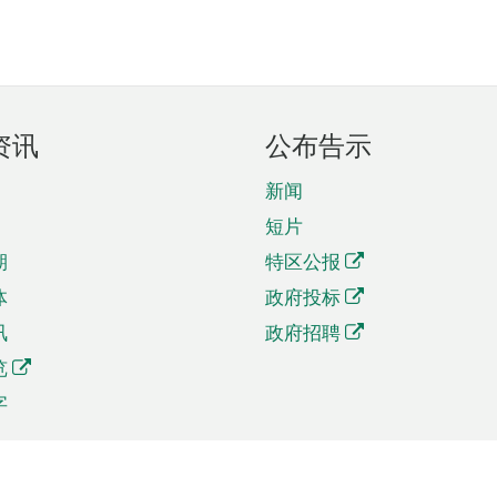
资讯
公布告示
新闻
短片
期
特区公报
体
政府投标
讯
政府招聘
览
字
及贸易
相关连结