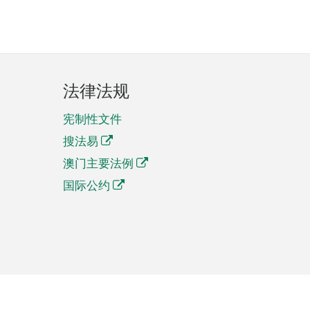
法律法规
宪制性文件
搜法易
澳门主要法例
国际公约