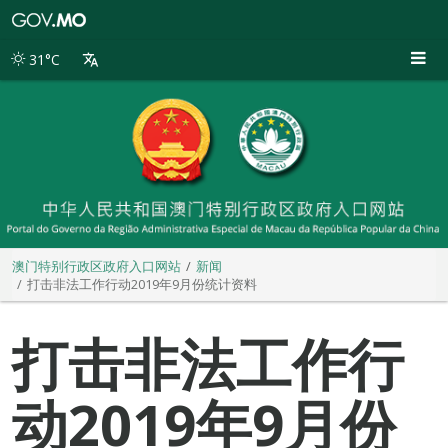
澳
门
特
31°C
别
行
政
区
政
府
入
口
网
站
澳门特别行政区政府入口网站
新闻
打击非法工作行动2019年9月份统计资料
打击非法工作行
动2019年9月份