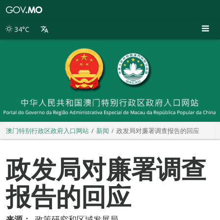
澳
门
特
34°C
别
行
政
区
政
府
入
口
网
站
澳门特别行政区政府入口网站
新闻
政发局对廉署调查报告的回应
政发局对廉署调查
报告的回应
来源：
政策研究和区域发展局