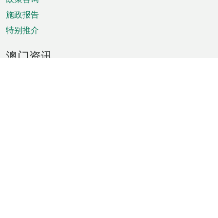
施政报告
特别推介
澳门资讯
天气
交通
公众假期
文娱康体
城市资讯
澳门便览
统计数字
公布告示
新闻