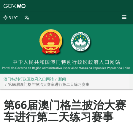
澳
门
特
31°C
别
行
政
区
政
府
入
口
网
站
澳门特别行政区政府入口网站
新闻
第66届澳门格兰披治大赛车进行第二天练习赛事
第66届澳门格兰披治大赛
车进行第二天练习赛事