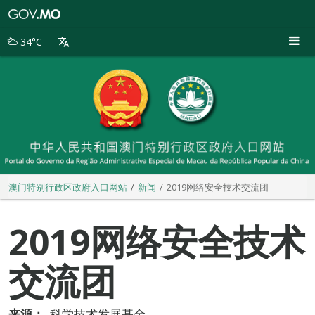
澳
门
特
34°C
别
行
政
区
政
府
入
口
网
站
澳门特别行政区政府入口网站
新闻
2019网络安全技术交流团
2019网络安全技术
交流团
来源：
科学技术发展基金