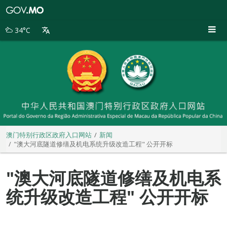
澳
门
特
34°C
别
行
政
区
政
府
入
口
网
站
澳门特别行政区政府入口网站
新闻
"澳大河底隧道修缮及机电系统升级改造工程" 公开开标
"澳大河底隧道修缮及机电系
统升级改造工程" 公开开标