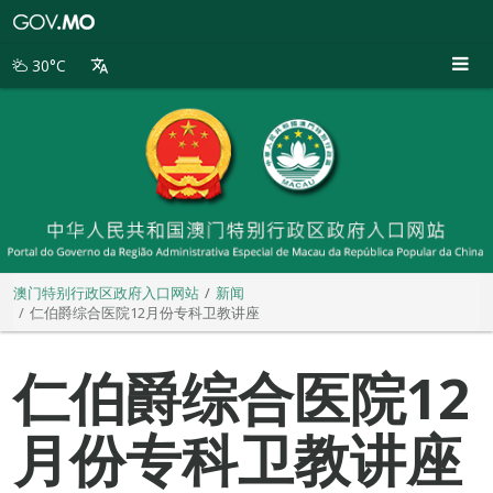
澳
门
特
30°C
别
行
政
区
政
府
入
口
网
站
澳门特别行政区政府入口网站
新闻
仁伯爵综合医院12月份专科卫教讲座
仁伯爵综合医院12
月份专科卫教讲座