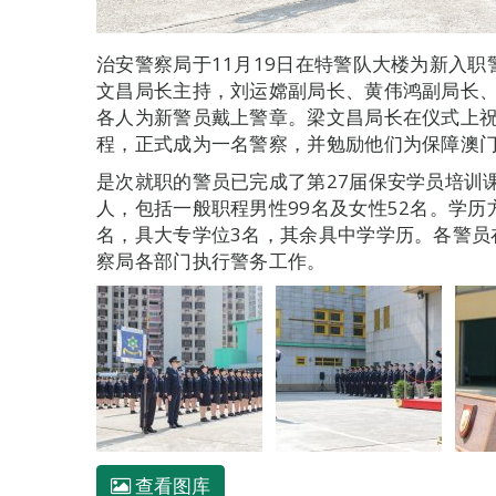
治安警察局于11月19日在特警队大楼为新入
文昌局长主持，刘运嫦副局长、黄伟鸿副局长
各人为新警员戴上警章。梁文昌局长在仪式上
程，正式成为一名警察，并勉励他们为保障澳
是次就职的警员已完成了第27届保安学员培训
人，包括一般职程男性99名及女性52名。学历
名，具大专学位3名，其余具中学学历。各警员
察局各部门执行警务工作。
查看图库