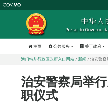
澳
门
特
别
行
政
区
政
府
入
口
网
站
主页
公共服务
关于政府
澳门特别行政区政府入口网站
新闻
治安警察
治安警察局举行
职仪式