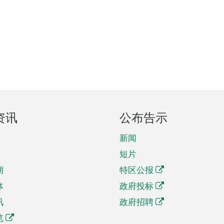
资讯
公布告示
新闻
短片
期
特区公报
体
政府投标
讯
政府招聘
览