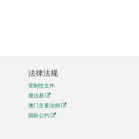
法律法规
宪制性文件
搜法易
澳门主要法例
国际公约