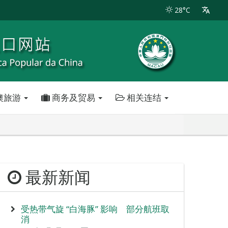
28°C
澳旅游
商务及贸易
相关连结
最新新闻
受热带气旋 “白海豚” 影响 部分航班取
消