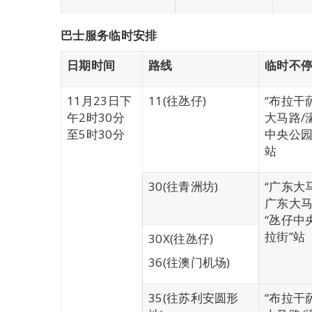
巴士服务临时安排
日期时间
路线
临时不
11月23日下
11(往氹仔)
“布拉干
午2时30分
大马路/
至5时30分
中央公园
站
30(往青洲坊)
“广东大
广东大马
“氹仔中
拉街”站
30X(往氹仔)
36(往澳门机场)
35(往苏利安圆形
“布拉干