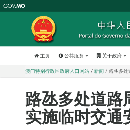
澳
门
特
别
行
政
区
政
府
入
口
网
站
主页
公共服务
关于政府
澳门特别行政区政府入口网站
新闻
路氹多处
路氹多处道路
实施临时交通