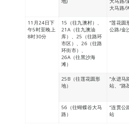
地)
大马路/
大马路/
11月24日下
15（往九澳村）、
“莲花圆
午5时至晚上
21A（往九澳油
公路/金
8时30分
库）、25（往路环
市区）、26（往路
环街市）、
26A（往黑沙海
滩）
25B（往莲花圆形
“永进马
地）
站、“路
56（往蝴蝶谷大马
“连贯公
路）
站