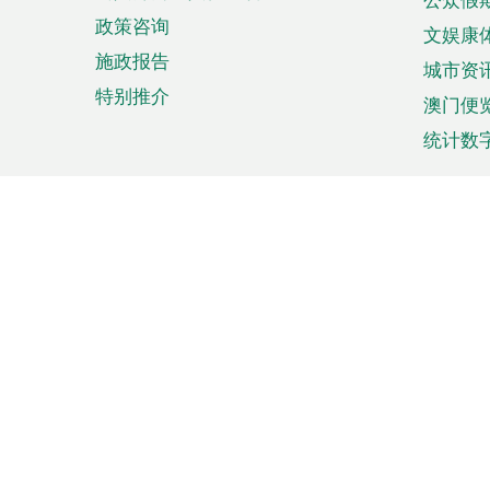
政策咨询
文娱康
施政报告
城市资
特别推介
澳门便
统计数
来澳旅游
商务
计划行程
贸易投
观光
澳门经
娱乐休闲
中小企
购物
市场资
节日盛事
知识产
网
网
页
使用条款
私隐声明
协调机构：澳门特别行政区行
站
脚