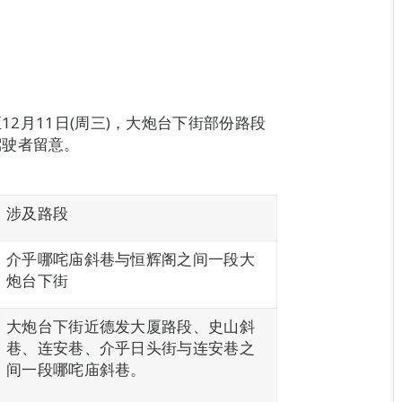
12月11日(周三)，大炮台下街部份路段
驾驶者留意。
涉及路段
介乎哪咤庙斜巷与恒辉阁之间一段大
炮台下街
大炮台下街近德发大厦路段、史山斜
巷、连安巷、介乎日头街与连安巷之
间一段哪咤庙斜巷。