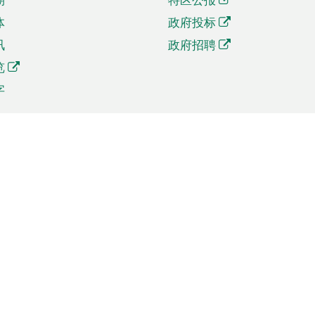
体
政府投标
讯
政府招聘
览
字
及贸易
相关连结
资
手机应用程序目录
贸会展
社交媒体目录
商机和服务
专题网站目录
讯
RSS订阅目录
权
表格下载
政公职局