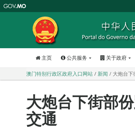
澳
门
特
别
行
政
区
政
府
入
口
网
站
主页
公共服务
关于政府
澳门特别行政区政府入口网站
新闻
大炮台下
大炮台下街部份
交通