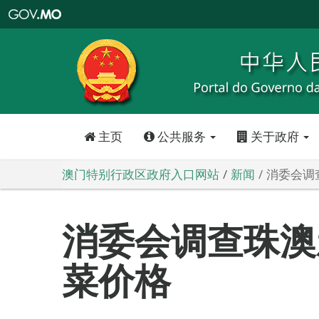
澳
门
特
别
行
政
区
政
府
入
口
网
站
主页
公共服务
关于政府
澳门特别行政区政府入口网站
新闻
消委会调
消委会调查珠澳
菜价格