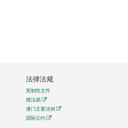
法律法规
宪制性文件
搜法易
澳门主要法例
国际公约