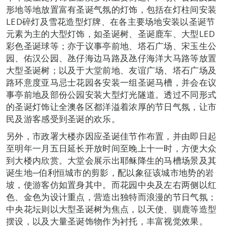
形地等地放置富有圣诞气氛的灯饰，包括在灯柱间安装
LED碎灯及雪花造型灯牌、在各主要场地安装以圣诞节
元素为主的大型灯饰，如圣诞树、圣诞鹿车、大型LED
彩色圣诞球等；亦于议事亭前地、塔石广场、宋玉生公
园、佑汉公园、氹仔海边马路及氹仔海洋大马路等放置
大型圣诞树；以及于大堂前地、友谊广场、塔石广场及
路环意度亚马忌士花园各安装一组圣诞马槽，并会在议
事亭前地及部份公园安装大型灯光隧道。透过不同形式
的圣诞灯饰让全澳各区都洋溢着浓厚的节日气氛，让市
民及游客感受到圣诞的欢乐。
另外，市政署大楼亦因应圣诞佳节作布置，并由即日起
至明年一月五日延长开放时间至晚上十一时，方便大众
到大楼内欣赏。大堂会展示出耶稣降生的马槽场景及其
诞生地─伯利恒城市的剪影，配以象征该城市地势的岩
坡，使游客仿如置身其中。而花园中央及左右两侧以红
色、金色为设计重点，营造出独特而浪漫的节日气氛；
中央花坛则以大型圣诞树为焦点，以天使、驯鹿等造型
摆设，以及大量圣诞饰物作为衬托，丰富视觉效果。