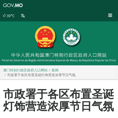
澳
门
特
30°C
别
行
政
区
政
府
入
口
网
站
澳门特别行政区政府入口网站
新闻
市政署于各区布置圣诞灯饰营造浓厚节日气氛
市政署于各区布置圣诞
灯饰营造浓厚节日气氛