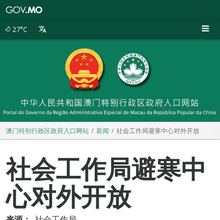
澳
门
特
27°C
别
行
政
区
政
府
入
口
网
站
澳门特别行政区政府入口网站
新闻
社会工作局避寒中心对外开放
社会工作局避寒中
心对外开放
来源：
社会工作局