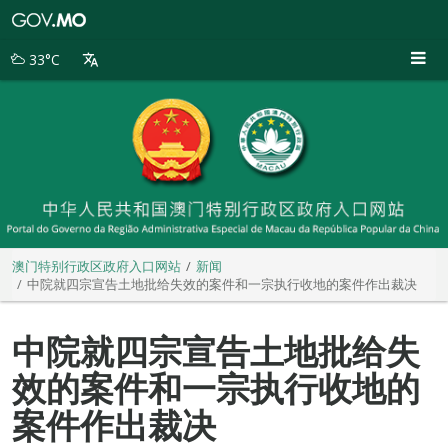
澳
门
特
33°C
别
行
政
区
政
府
入
口
网
站
澳门特别行政区政府入口网站
新闻
中院就四宗宣告土地批给失效的案件和一宗执行收地的案件作出裁决
中院就四宗宣告土地批给失
效的案件和一宗执行收地的
案件作出裁决