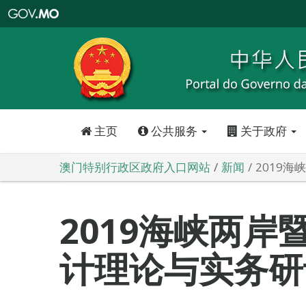
澳
门
特
别
行
政
区
政
府
入
口
网
站
主页
公共服务
关于政府
澳门特别行政区政府入口网站
新闻
2019
2019海峡两岸
计理论与实务研