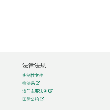
法律法规
宪制性文件
搜法易
澳门主要法例
国际公约