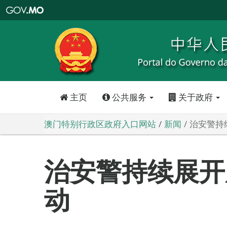
澳
门
特
别
行
政
区
政
府
入
口
网
站
主页
公共服务
关于政府
澳门特别行政区政府入口网站
新闻
治安警持
治安警持续展开
动