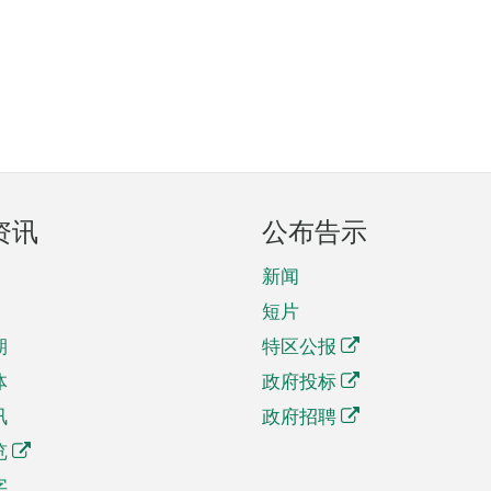
资讯
公布告示
新闻
短片
期
特区公报
体
政府投标
讯
政府招聘
览
字