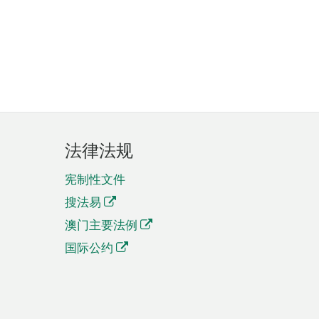
法律法规
宪制性文件
搜法易
澳门主要法例
国际公约