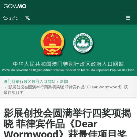
澳
门
特
32°C
别
行
政
区
政
府
入
口
网
站
澳门特别行政区政府入口网站
新闻
影展创投会圆满举行四奖项揭晓 菲律宾作品《Dear Wormwood》获
最佳项目奖
影展创投会圆满举行四奖项揭
晓 菲律宾作品《Dear
Wormwood》获最佳项目奖