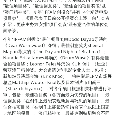
“最佳项目奖”、“最佳创意奖”、“最佳合拍项目奖”以及
“澳门精神奖”。今年“IFFAM创投会”共有14个精选电影
项目参与，项目代表于日前公开提案会上逐一向与会者
介绍，更获主办方安排“项目会议”跟有意合作的单位会
面洽谈。
今年“IFFAM创投会”最佳项目奖由Dodo Dayao导演的
《Dear Wormwood》夺得；最佳创意奖为Sheetal
Magan导演的《The Day and Night of Brahma》；
Natalie Erika James导演的《Drum Wave》获得最佳
合拍项目奖；Leonor Teles导演的《Uk Kei》（屋企）
荣获澳门精神奖。大会邀请3位电影专业人士，包括：
新加坡导演邱金海（Eric Khoo）、柏林影展EFM市场展
总监Matthijs Wouter Knol以及日本制片市山尚三
（Shozo Ichiyama），对各个项目根据相关标准进行评
审，包括：最佳项目奖（各方面最为优秀的项目）、最
佳创意奖（在创作上最能表现新意与巧思的项目）、最
佳合拍项目奖（在制作上能最适切结合两个或以上国家
／地区的项目）、澳门精神奖（最能达到贴切融合不同