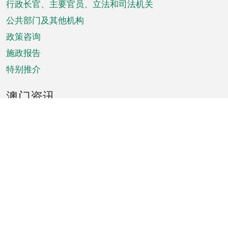
菜
行政长官、主要官员、立法和司法机关
单
公共部门及其他机构
政策咨询
施政报告
特别推介
澳门资讯
天气
交通
公众假期
文娱康体
城市资讯
澳门便览
统计数字