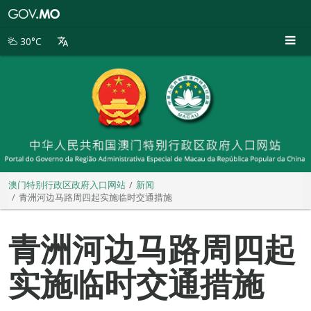
澳
门
特
30°C
别
行
政
区
政
府
入
口
网
站
澳门特别行政区政府入口网站
新闻
青洲河边马路周四起实施临时交通措施
青洲河边马路周四起
实施临时交通措施