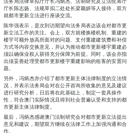
法务局法律草拟厅厅长冯炳杰、法制研究及立法统筹厅
厅长陈志扬、法规草拟二处处长梁颖妍等人接待，双方
就都市更新立法进行座谈交流。
陈华强表示，是次到访期望向法务局表达该会对都市更
新立法工作的关注。会上，双方就楼换楼机制、重建的
楼宇可额外放高所面对的问题、支付重建建筑费和补偿
方式等内容交换意见，并认为推动都市更新楼宇重建必
须以确保业权人获得充分保障为前提。同时，该会亦指
出须妥善处理受都市更新楼宇重建影响的租客的安置问
题。
另外，冯炳杰亦介绍了都市更新主体法律制度的立法情
况，并表示法务局会对在公开咨询所收集的意见及建议
进行研究分析，日后将在此基础上，制定一套具操作
性，符合澳门实际情况且得到社会普遍认受和支持的都
市更新主体法律制度。
最后，冯炳杰感谢澳门法制研究会对都市更新立法提出
意见和建议，期望双方继续在法律工作上加强沟通和合
作。