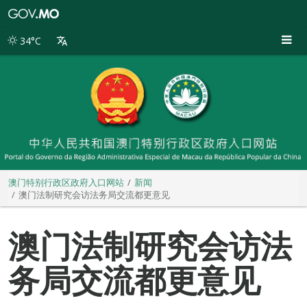
澳
门
特
34°C
别
行
政
区
政
府
入
口
网
站
澳门特别行政区政府入口网站
新闻
澳门法制研究会访法务局交流都更意见
澳门法制研究会访法
务局交流都更意见