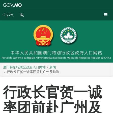
澳
门
特
27°C
别
行
政
区
政
府
入
口
网
站
澳门特别行政区政府入口网站
新闻
行政长官贺一诚率团前赴广州及珠海
行政长官贺一诚
率团前赴广州及