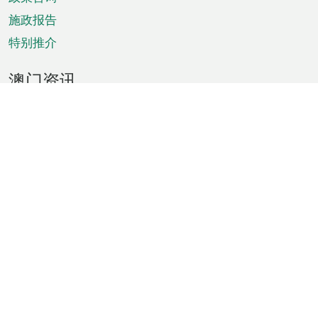
施政报告
特别推介
澳门资讯
天气
交通
公众假期
文娱康体
城市资讯
澳门便览
统计数字
公布告示
新闻