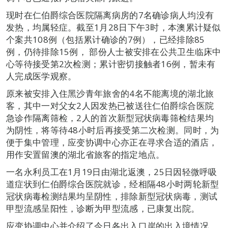
现时在仁伯爵综合医院隔离病房的7名确诊病人均没有
发热，均属轻症。截至1月28日下午3时，本澳累计疑似
个案共108例（包括累计确诊的7例），已经排除85
例，仍待排除15例， 部份人士被安排在公共卫生临床中
心等待接受第2次检测；累计密切接触者16例，暂未有
人完成医学观察。
原来被安排入住黑沙青年旅舍的4名不能离境的湖北旅
客，其中一对父女2人因发热已被送往仁伯爵综合医院
急诊作隔离筛检，2人的首次新型冠状病毒筛检结果均
为阴性，将等待48小时后再接受第二次检测。同时，为
便于集中管理，应变协调中心亦正在寻求合适的酒店，
用作安置留澳的湖北省旅客的指定地点。
一名永利员工在1月19日由湖北返澳，25日因轻微呼吸
道症状到仁伯爵综合医院就诊，经相隔48小时两轮新型
冠状病毒检测结果均呈阴性，排除新型冠状病毒，测试
甲型流感呈阳性，诊断为甲型流感，已康复出院。
应变协调中心并介绍了今日各出入口岸的出入境情况、