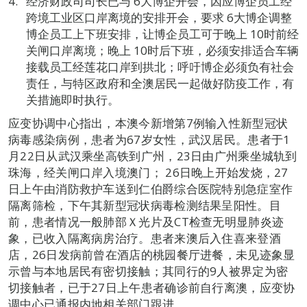
经济财政司司长已与 6大博企开会，因应博企员工经
跨境工业区口岸离境的安排开会，要求 6大博企调整
博企员工上下班安排，让博企员工可于晚上 10时前经
关闸口岸离境；晚上 10时后下班，必须安排适合车辆
接载员工经莲花口岸到拱北；呼吁博企必须负有社会
责任，与特区政府和全澳居民一起做好防疫工作，有
关措施即时执行。
应变协调中心指出，本澳今新增第7例输入性新型冠状
病毒感染病例，患者为67岁女性，武汉居民。患者于1
月22日从武汉乘坐高铁到广州，23日由广州乘坐城轨到
珠海，经关闸口岸入境澳门； 26日晚上开始发烧，27
日上午由消防救护车送到仁伯爵综合医院特别急症室作
隔离筛检，下午其新型冠状病毒检测结果呈阳性。目
前，患者情况一般肺部Ｘ光片及CT检查无明显肺炎迹
象，已收入隔离病房治疗。患者来澳后入住喜来登酒
店，26日发病前曾在酒店的桃园餐厅进餐，未见迹象显
示曾与本地居民有密切接触；其同行的9人被界定为密
切接触者，已于27日上午患者确诊前自行离澳，应变协
调中心已通报内地相关部门跟进。