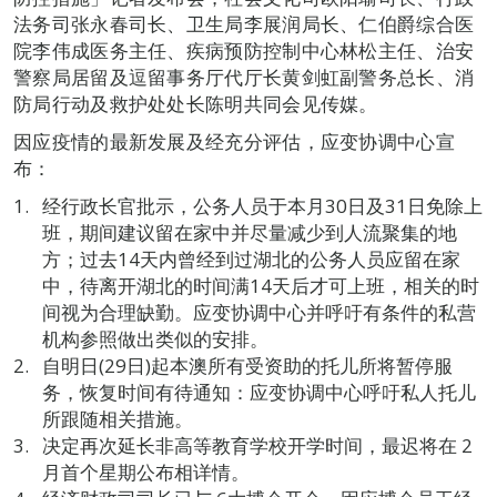
法务司张永春司长、卫生局李展润局长、仁伯爵综合医
院李伟成医务主任、疾病预防控制中心林松主任、治安
警察局居留及逗留事务厅代厅长黄剑虹副警务总长、消
防局行动及救护处处长陈明共同会见传媒。
因应疫情的最新发展及经充分评估，应变协调中心宣
布：
经行政长官批示，公务人员于本月30日及31日免除上
班，期间建议留在家中并尽量减少到人流聚集的地
方；过去14天内曾经到过湖北的公务人员应留在家
中，待离开湖北的时间满14天后才可上班，相关的时
间视为合理缺勤。应变协调中心并呼吁有条件的私营
机构参照做出类似的安排。
自明日(29日)起本澳所有受资助的托儿所将暂停服
务，恢复时间有待通知：应变协调中心呼吁私人托儿
所跟随相关措施。
决定再次延长非高等教育学校开学时间，最迟将在 2
月首个星期公布相详情。