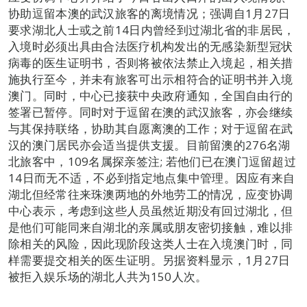
协助逗留本澳的武汉旅客的离境情况；强调自1月27日
要求湖北人士或之前14日内曾经到过湖北省的非居民，
入境时必须出具由合法医疗机构发出的无感染新型冠状
病毒的医生证明书，否则将被依法禁止入境起，相关措
施执行至今，并未有旅客可出示相符合的证明书并入境
澳门。同时，中心已接获中央政府通知，全国自由行的
签署已暂停。同时对于逗留在澳的武汉旅客，亦会继续
与其保持联络，协助其自愿离澳的工作；对于逗留在武
汉的澳门居民亦会适当提供支援。目前留澳的276名湖
北旅客中，109名属探亲签注; 若他们已在澳门逗留超过
14日而无不适，不必到指定地点集中管理。因应有来自
湖北但经常往来珠澳两地的外地劳工的情况，应变协调
中心表示，考虑到这些人员虽然近期没有回过湖北，但
是他们可能同来自湖北的亲属或朋友密切接触，难以排
除相关的风险，因此现阶段这类人士在入境澳门时，同
样需要提交相关的医生证明。另据资料显示，1月27日
被拒入娱乐场的湖北人共为150人次。