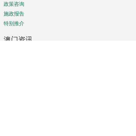
政策咨询
施政报告
特别推介
澳门资讯
天气
交通
公众假期
文娱康体
城市资讯
澳门便览
统计数字
公布告示