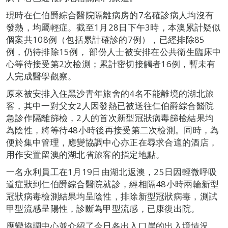
現時在仁伯爵綜合醫院隔離病房的7名確診病人均沒有
發熱，均屬輕症。截至1月28日下午3時，本澳累計疑似
個案共108例（包括累計確診的7例），已經排除85
例，仍待排除15例， 部份人士被安排在公共衛生臨床中
心等待接受第2次檢測；累計密切接觸者16例，暫未有
人完成醫學觀察。
原來被安排入住黑沙青年旅舍的4名不能離境的湖北旅
客，其中一對父女2人因發熱已被送往仁伯爵綜合醫院
急診作隔離篩檢，2人的首次新型冠狀病毒篩檢結果均
為陰性，將等待48小時後再接受第二次檢測。同時，為
便於集中管理，應變協調中心亦正在尋求合適的酒店，
用作安置留澳的湖北省旅客的指定地點。
一名永利員工在1月19日由湖北返澳，25日因輕微呼吸
道症狀到仁伯爵綜合醫院就診，經相隔48小時兩輪新型
冠狀病毒檢測結果均呈陰性，排除新型冠狀病毒，測試
甲型流感呈陽性，診斷為甲型流感，已康復出院。
應變協調中心並介紹了今日各出入口岸的出入境情況、