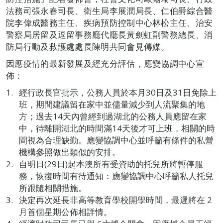
法務司張永春司長、衛生局李展潤局長、仁伯爵綜合醫
院李偉成醫務主任、疾病預防控制中心林松主任、治安
警察局居留及逗留事務廳代廳長黃劍虹副警務總長、消
防局行動及救護處處長陳明共同會見傳媒。
因應疫情的最新發展及經充分評估，應變協調中心宣
佈：
經行政長官批示，公務人員於本月30日及31日免除上
班，期間建議留在家中並儘量減少到人流聚集的地
方；過去14天內曾經到過湖北的公務人員應留在家
中，待離開湖北的時間滿14天後才可上班，相關的時
間視為合理缺勤。應變協調中心並呼籲有條件的私營
機構參照做出類似的安排。
自明日(29日)起本澳所有受資助的托兒所將暫停服
務，恢復時間有待通知：應變協調中心呼籲私人托兒
所跟隨相關措施。
決定再次延長非高等教育學校開學時間，最遲將在 2
月首個星期公佈相詳情。