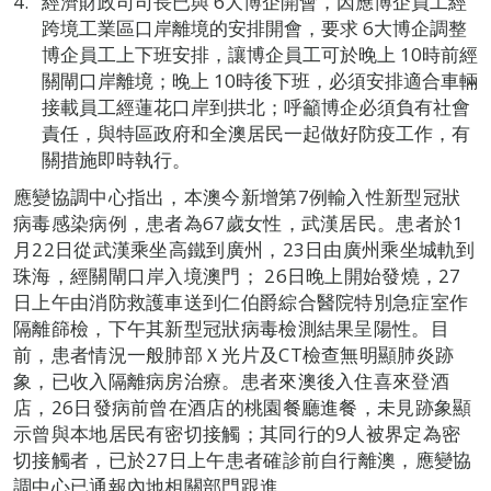
經濟財政司司長已與 6大博企開會，因應博企員工經
跨境工業區口岸離境的安排開會，要求 6大博企調整
博企員工上下班安排，讓博企員工可於晚上 10時前經
關閘口岸離境；晚上 10時後下班，必須安排適合車輛
接載員工經蓮花口岸到拱北；呼籲博企必須負有社會
責任，與特區政府和全澳居民一起做好防疫工作，有
關措施即時執行。
應變協調中心指出，本澳今新增第7例輸入性新型冠狀
病毒感染病例，患者為67歲女性，武漢居民。患者於1
月22日從武漢乘坐高鐵到廣州，23日由廣州乘坐城軌到
珠海，經關閘口岸入境澳門； 26日晚上開始發燒，27
日上午由消防救護車送到仁伯爵綜合醫院特別急症室作
隔離篩檢，下午其新型冠狀病毒檢測結果呈陽性。目
前，患者情況一般肺部Ｘ光片及CT檢查無明顯肺炎跡
象，已收入隔離病房治療。患者來澳後入住喜來登酒
店，26日發病前曾在酒店的桃園餐廳進餐，未見跡象顯
示曾與本地居民有密切接觸；其同行的9人被界定為密
切接觸者，已於27日上午患者確診前自行離澳，應變協
調中心已通報內地相關部門跟進。