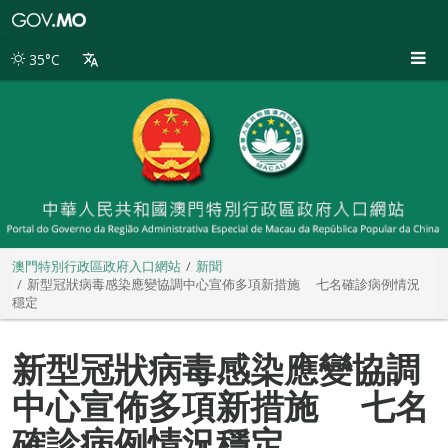
澳
門
特
35°C
別
行
政
區
政
府
入
口
網
站
澳門特別行政區政府入口網站
新聞
新型冠狀病毒感染應變協調中心宣佈多項新措施 七名確診病例情況
穩定
新型冠狀病毒感染應變協調
中心宣佈多項新措施 七名
確診病例情況穩定