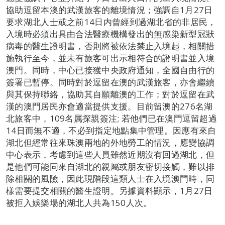
協助逗留本澳的武漢旅客的離境情況；強調自1月27日
要求湖北人士或之前14日内曾經到過湖北省的非居民，
入境時必須出具由合法醫療機構發出的無感染新型冠狀
病毒的醫生證明書，否則將被依法禁止入境起，相關措
施執行至今，並未有旅客可出示相符合的證明書並入境
澳門。同時，中心已接獲中央政府通知，全國自由行的
簽署已暫停。同時對於逗留在澳的武漢旅客，亦會繼續
與其保持聯絡，協助其自願離澳的工作；對於逗留在武
漢的澳門居民亦會適當提供支援。目前留澳的276名湖
北旅客中，109名属探親簽注; 若他們已在澳門逗留超過
14日而無不適，不必到指定地點集中管理。因應有來自
湖北但經常往來珠澳兩地的外地勞工的情況，應變協調
中心表示，考慮到這些人員雖然近期沒有回過湖北，但
是他們可能同來自湖北的親屬或朋友密切接觸，難以排
除相關的風險，因此現階段這類人士在入境澳門時，同
樣需要提交相關的醫生證明。另據資料顯示，1月27日
被拒入娛樂場的湖北人共為150人次。