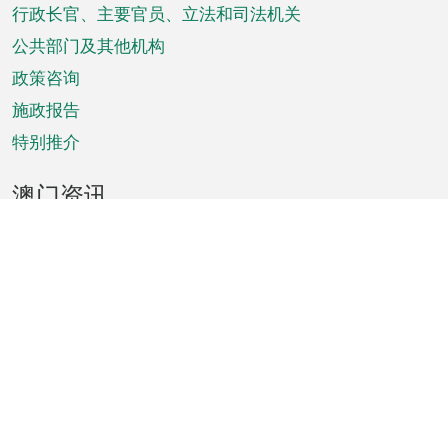
菜
行政长官、主要官员、立法和司法机关
单
公共部门及其他机构
政策咨询
施政报告
特别推介
澳门资讯
天气
交通
公众假期
文娱康体
城市资讯
澳门便览
统计数字