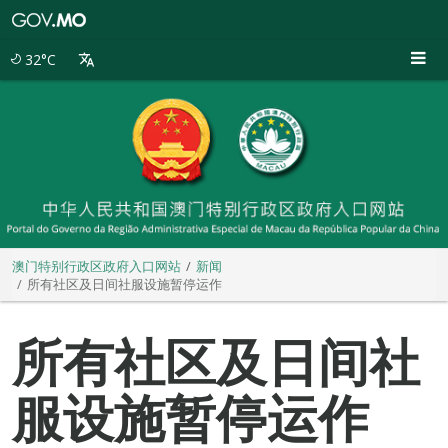
澳
门
特
32°C
别
行
政
区
政
府
入
口
网
站
澳门特别行政区政府入口网站
新闻
所有社区及日间社服设施暂停运作
所有社区及日间社
服设施暂停运作