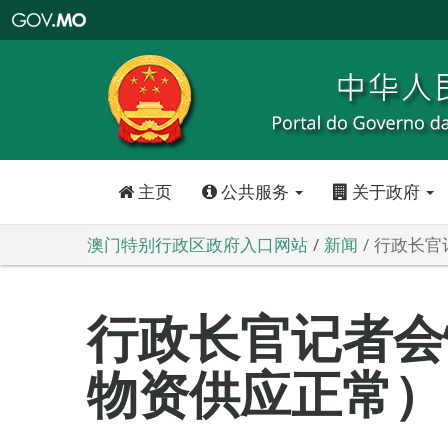
澳
门
特
别
行
政
区
政
府
入
口
网
站
主页
公共服务
关于政府
澳门特别行政区政府入口网站
新闻
行政长官
行政长官记者会
物资供应正常）