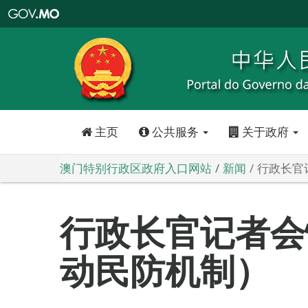
澳
门
特
别
行
政
区
政
府
入
口
网
站
主页
公共服务
关于政府
澳门特别行政区政府入口网站
新闻
行政长官
行政长官记者会
动民防机制）