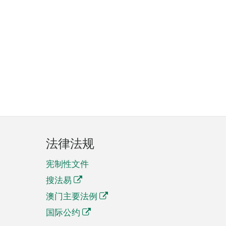
法律法规
宪制性文件
搜法易
澳门主要法例
国际公约