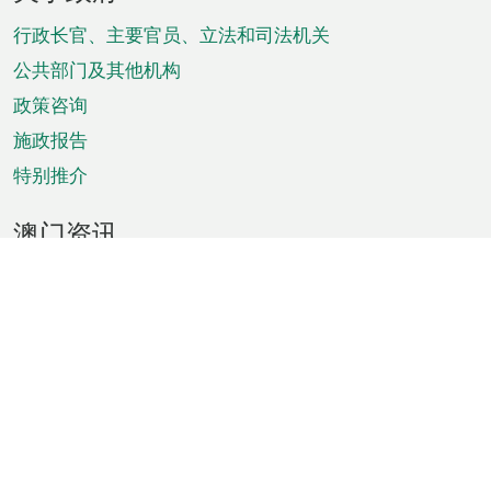
脚
菜
行政长官、主要官员、立法和司法机关
单
公共部门及其他机构
政策咨询
施政报告
特别推介
澳门资讯
天气
交通
公众假期
文娱康体
城市资讯
澳门便览
统计数字