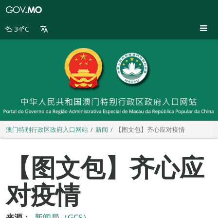
澳
门
特
34°C
别
行
政
区
政
府
入
口
网
站
澳门特别行政区政府入口网站
新闻
【图文包】齐心应对疫情
【图文包】齐心应
对疫情
来源：
新闻局（GCS）